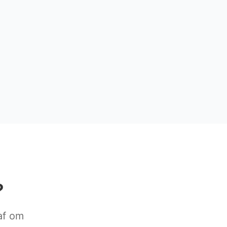
?
 af om