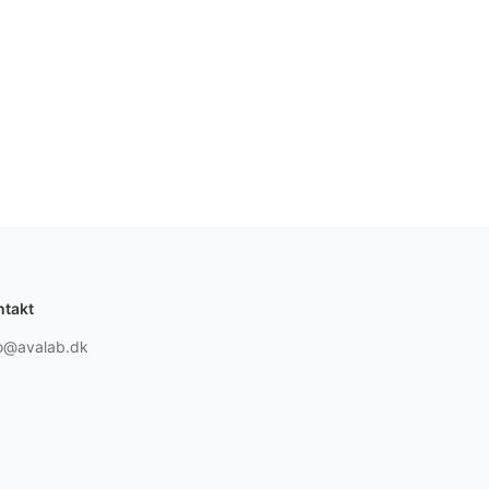
ntakt
fo@avalab.dk